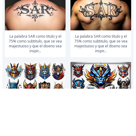
la palabra SAR como titulo y el
la palabra SAR como titulo y el
75% como subtitulo, que se vea
75% como subtitulo, que se vea
majestuoso y que el diseno sea
majestuoso y que el diseno sea
inspir...
inspir...
tatuaje en brazo combinando
tatuaje en brazo combinando
caricaturas dd los años 90, como
caricaturas dd los años 90, como
lo son los halcones galacticos,
lo son los halcones galacticos,
mazinge...
mazinge...