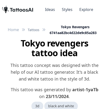
Ideas
Styles
Explore
Tokyo Revengers
Home
Tattoos
6741aa82bc4d22de9c85a283
Tokyo revengers
tattoo idea
This tattoo concept was designed with the
help of our AI tattoo generator. It's a black
and white tattoo in the style of 3d.
This tattoo was generated by
artist-1yaTb
on
23/11/2024
.
3d
black and white